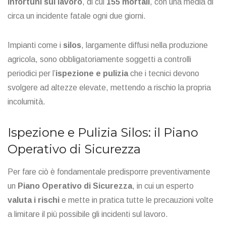
infortuni sul lavoro
, di cui
155 mortali
, con una media di
circa un incidente fatale ogni due giorni.
Impianti come i
silos
, largamente diffusi nella produzione
agricola, sono obbligatoriamente soggetti a controlli
periodici per l’
ispezione e pulizia
che i tecnici devono
svolgere ad altezze elevate, mettendo a rischio la propria
incolumità.
Ispezione e Pulizia Silos:
il Piano
Operativo di Sicurezza
Per fare ciò è fondamentale predisporre preventivamente
un
Piano Operativo di Sicurezza
, in cui un esperto
valuta i rischi
e mette in pratica tutte le precauzioni volte
a limitare il più possibile gli incidenti sul lavoro.