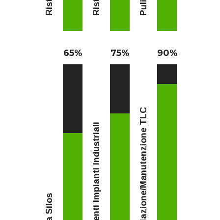
65
%
75
%
90
%
Installazione/Manutenzione TLC
Interventi Impianti Industriali
Pulizia Silos