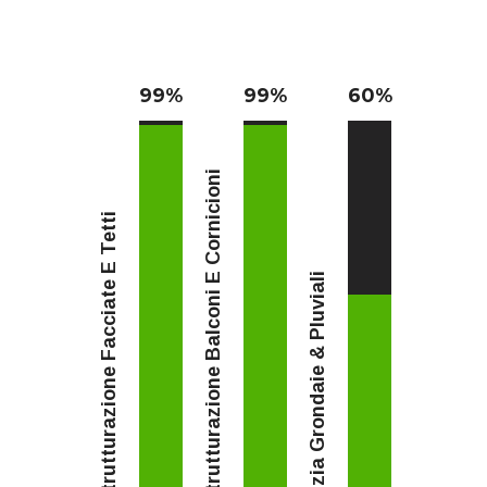
99
%
99
%
60
%
Ristrutturazione Balconi E Cornicioni
Ristrutturazione Facciate E Tetti
Pulizia Grondaie & Pluviali