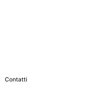
Contatti
Via Pacuvio, 20
00136 - Roma RM
Inviaci una Mail
info@sucorda.it
Orari di Lavoro
Lun-Ven: 09:00-19:00