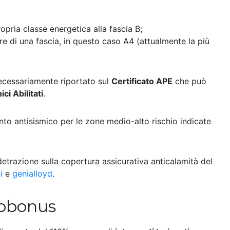
opria classe energetica alla fascia B;
are
di una fascia, in questo caso A4 (attualmente la più
ecessariamente riportato sul
Certificato APE
che può
ci Abilitati
.
ento antisismico per le zone medio-alto rischio indicate
etrazione sulla copertura assicurativa anticalamità del
i
e
genialloyd
.
Ecobonus