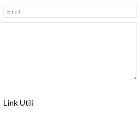
Link Utili
Home
Chi Siamo
Servizi
Aree di Intervento