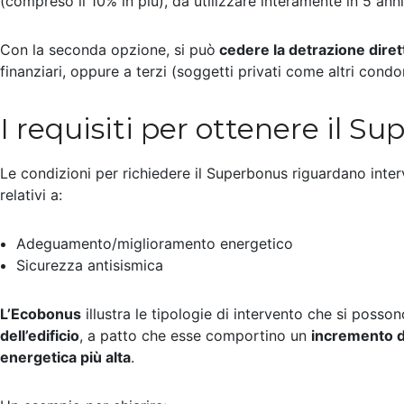
(compreso il 10% in più), da utilizzare interamente in 5 anni
Con la seconda opzione, si può
cedere la detrazione diret
finanziari, oppure a terzi (soggetti privati come altri condom
I requisiti per ottenere il S
Le condizioni per richiedere il Superbonus riguardano inter
relativi a:
Adeguamento/miglioramento energetico
Sicurezza antisismica
L’Ecobonus
illustra le tipologie di intervento che si posso
dell’edificio
, a patto che esse comportino un
incremento d
energetica più alta
.