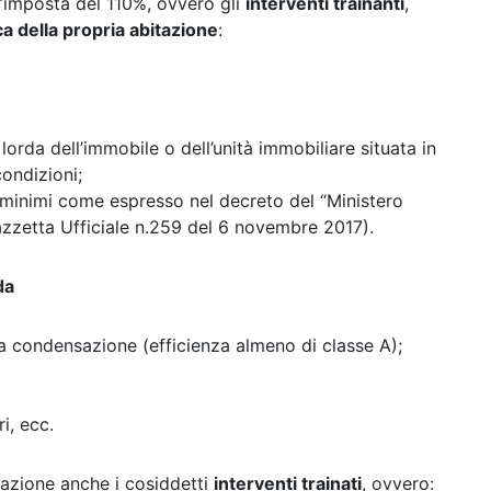
d’imposta del 110%, ovvero gli
interventi trainanti
,
a della propria abitazione
:
lorda dell’immobile o dell’unità immobiliare situata in
condizioni;
ali minimi come espresso nel decreto del “Ministero
Gazzetta Ufficiale n.259 del 6 novembre 2017).
da
i a condensazione (efficienza almeno di classe A);
i, ecc.
razione anche i cosiddetti
interventi trainati
, ovvero: