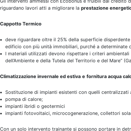
Gli interventi ammessi con Ecobonus e fruibili dal credito 
riguardano lavori atti a migliorare la
prestazione energetic
Cappotto Termico
deve riguardare oltre il 25% della superficie disperdente 
edificio con più unità immobiliari, purché a determinate 
I materiali utilizzati devono rispettare i criteri ambient
dell’Ambiente e della Tutela del Territorio e del Mare” (
Climatizzazione invernale ed estiva
e
fornitura acqua cal
Sostituzione di impianti esistenti con quelli centralizzat
pompa di calore;
impianti ibridi o geotermici
impianti fotovoltaici, microcogenerazione, collettori solar
Con un solo intervento trainante si possono portare in det